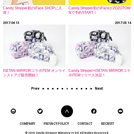
Candy Stripper初のiFace SHOPに入
Candy Stripper初のiFaceがZOZOTOW
荷！
Nで予約START！
2017.04.13
2017.03.14
ISETAN MiRRORコラボITEM オンライ
Candy Stripper×ISETAN MiRRORコラ
ンストアで販売開始！
ボITEMリリース決定！
Prev
●
●
●
●
●
●
●
●
●
●
●
Next
COMPANY
PRIVACY POLICY
CONTACT
RECRUIT
© 2026 Candy Stripper Ministry co ltd. All Rights Reserved.