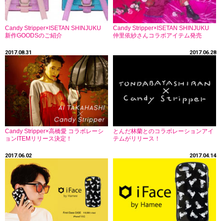
Candy Stripper×ISETAN SHINJUKU
Candy Stripper×ISETAN SHINJUKU
新作GOODSのご紹介
仲里依紗さんコラボアイテム発売
2017.08.31
2017.06.28
Candy Stripper×高橋愛 コラボレーシ
とんだ林蘭とのコラボレーションアイ
ョンITEMリリース決定！
テムがリリース！
2017.06.02
2017.04.14