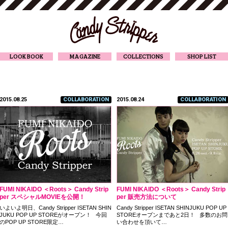
CANDY STRIPPER
LOOK BOOK
MAGAZINE
COLLECTIONS
SHOP LIST
2015.08.25
COLLABORATION
2015.08.24
COLLABORATION
FUMI NIKAIDO ＜Roots＞ Candy Strip
FUMI NIKAIDO ＜Roots＞ Candy Strip
per スペシャルMOVIEを公開！
per 販売方法について
いよいよ明日、Candy Stripper ISETAN SHIN
Candy Stripper ISETAN SHINJUKU POP UP
JUKU POP UP STOREがオープン！ 今回
STOREオープンまであと2日！ 多数のお問
のPOP UP STORE限定…
い合わせを頂いて…