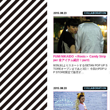
2015.08.23
COLLABORATION
FUMI NIKAIDO ＜Roots＞ Candy Strip
per 全アイテム紹介！part1
8/26(水)よりスタートするISETAN POP UP S
TOREオープンまであと3日！ 今回のPOP U
P STORE限定で販売す…
2015.08.20
COLLABORATION