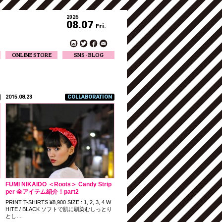
2026
08.07
Fri.
ONLINE STORE
SNS · BLOG
Twitter
Facebook
Official Instagram
Designer Instagram
2015.08.23
COLLABORATION
Designer BLOG
FUMI NIKAIDO ＜Roots＞ Candy Strip
per 全アイテム紹介！part2
PRINT T-SHIRTS ¥8,900 SIZE : 1, 2, 3, 4 W
HITE / BLACK ソフトで肌に馴染むしっとり
とし…