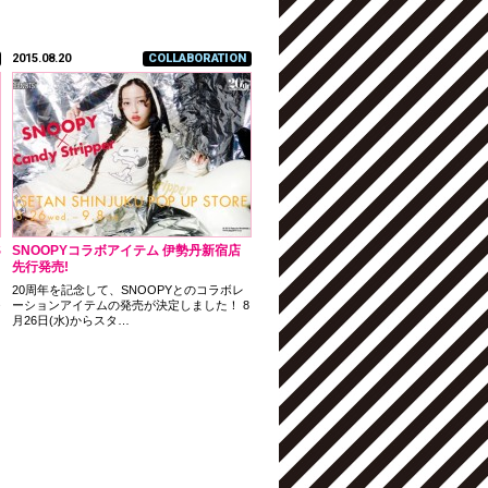
2015.08.20
COLLABORATION
S
SNOOPYコラボアイテム 伊勢丹新宿店
先行発売!
20周年を記念して、SNOOPYとのコラボレ
つ
ーションアイテムの発売が決定しました！ 8
月26日(水)からスタ…