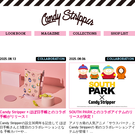
CANDY STRIPPER
LOOK BOOK
MAGAZINE
COLLECTIONS
SHOP LIST
2025.08.13
COLLABORATION
2025.08.06
COLLABORATION
Candy Stripper × ほぼ日手帳とのコラボ
SOUTH PARKとのコラボアイテムのリ
手帳がリリース！
リースが決定！
Candy Stripperの設立30周年を記念して ほぼ
アメリカ発の人気アニメ「サウスパーク」
日手帳さんと3度目のコラボレーションとな
Candy Stripperの 初のコラボレーションアイ
る 手帳カバーや…
テムが登場！ …