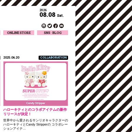
2026
08.08
Sat.
ONLINE STORE
SNS · BLOG
Twitter
Facebook
Official Instagram
Designer Instagram
2025.06.20
COLLABORATION
Designer BLOG
ハローキティとのコラボアイテムの新作
リリースが決定！
と
世界中から愛されるサンリオキャラクターの
ハローキティとCandy Stripperの コラボレー
ションアイテ…