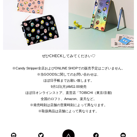
ぜひCHECKしてみてください♡
※Candy Stripper全店およびONLINE SHOPでの販売予定はございません。
※当GOODSに関してのお問い合わせは、
ほぼ日手帳
までお願い致します。
9月1日(月)AM11:00発売
ほぼ日オンラインストア、直営店「TOBICHI（東京/京都)
全国のロフト、Amazon、楽天など。
※発売時刻は店舗の営業時刻によって異なります。
※取扱商品は店舗によって異なります。