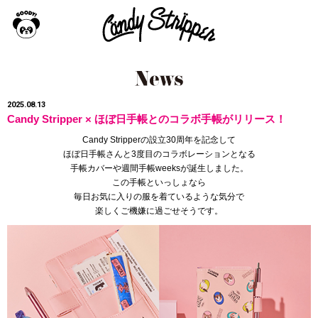
2025.08.13
Candy Stripper × ほぼ日手帳とのコラボ手帳がリリース！
Candy Stripperの設立30周年を記念して
ほぼ日手帳さんと3度目のコラボレーションとなる
手帳カバーや週間手帳weeksが誕生しました。
この手帳といっしょなら
毎日お気に入りの服を着ているような気分で
楽しくご機嫌に過ごせそうです。