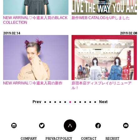
NEW ARRIVAL♡今週末入荷のBLACK
新作WEB CATALOGをUPしました
COLLECTION
2019.02.14
2019.02.08
NEW ARRIVAL♡今週末入荷の新作
原宿本店ディスプレイがリニューア
ル！
Prev
●
●
●
●
●
●
●
●
●
●
●
Next
COMPANY
PRIVACY POLICY
CONTACT
RECRUIT