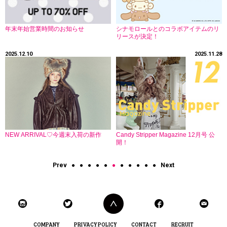
年末年始営業時間のお知らせ
シナモロールとのコラボアイテムのリ
リースが決定！
2025.12.10
2025.11.28
NEW ARRIVAL♡今週末入荷の新作
Candy Stripper Magazine 12月号 公
開！
Prev
●
●
●
●
●
●
●
●
●
●
●
Next
COMPANY
PRIVACY POLICY
CONTACT
RECRUIT