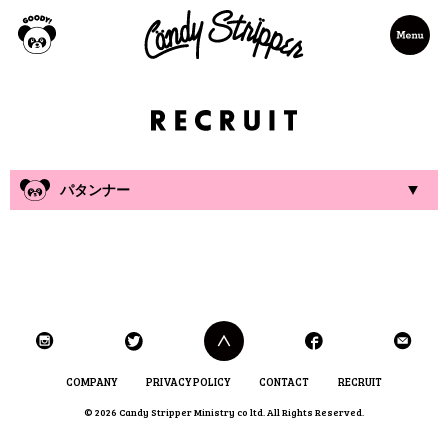
パタンナー
職種
パタンナー
雇用形態 正社員
※試用期間：3か月間
※契約の更新 有（試用期間終了時の勤務状況等により判断
し、正社員として契約更新）
※試用期間は最大6ヶ月まで延長する場合がございます。
※試用期間中、その他条件は変更無し
資格
服飾関連の学校、もしくは学部卒
COMPANY
PRIVACY POLICY
CONTACT
RECRUIT
※経験者優遇
© 2026 Candy Stripper Ministry co ltd. All Rights Reserved.
勤務時間
9:30〜18:30（実働8時間/休憩1時間）