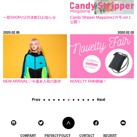
一部SHOPの2月休館日お知らせ
Candy Stripper Magazine2月号 vol.1
公開！
2020.02.05
2020.02.03
NEW ARRIVAL♡今週末入荷の新作
NOVELTY FAIR開催！
Prev
●
●
●
●
●
●
●
●
●
●
●
Next
COMPANY
PRIVACY POLICY
CONTACT
RECRUIT