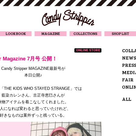
CANDY STRIPPER
LOOK BOOK
MAGAZINE
COLLECTIONS
SHOP LIST
COLL
ONLINE STORE
NEWS
per Magazine 7月号 公開！
PRES
Candy Stripper MAGAZINE最新号が
MEDI
本日公開♪
FAIR
ONLI
THE KIDS WHO STAYED STRANGE」では
藍染カレンさん、古正寺恵巳さんが
ALL
秋物アイテムを着こなしてくれました。
人になれば変わると思っていたけれど、
好きなものは案外ずっと残っている。