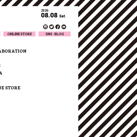
2026
08.08
Sat.
ONLINE STORE
SNS · BLOG
Twitter
Facebook
ABORATION
Official Instagram
Designer Instagram
S
Designer BLOG
A
NE STORE