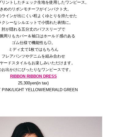
プリントしたチェック生地を使用したワンピース。
きめのリボンモチーフがインパクト大。
のラインが出にくい程よくゆとりを持たせた
ラクシーなシルエットで小慣れた表情に。
肘が隠れる五分丈のパフスリーブで
腕周りもカバー＆袖口はホールド感のある
ゴム仕様で機能性も◎。
ミディ丈で1枚ではもちろん
フレアパンツやデニムを組み合わせ
ヤードスタイルもお楽しみいただけます。
のお出かけにぴったりなワンピースです。
RIBBON RIBBON DRESS
25,300yen(in tax)
T PINK/LIGHT YELLOW/EMERALD GREEN