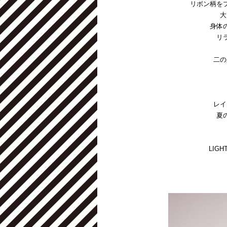
リボン柄を
大
身体
リ
二の
レイ
夏
LIGH