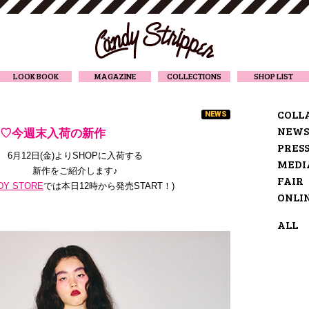
CANDY STRIPPER
LOOK BOOK
MAGAZINE
COLLECTIONS
SHOP LIST
COLL
NEWS
NEWS
VAL♡今週末入荷の新作
PRES
6月12日(金)よりSHOPに入荷する
MEDI
新作をご紹介します♪
FAIR
DY STORE
では本日12時から発売START！
)
ONLI
ALL