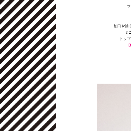
フ
袖口や袖
ミ
トップ
B