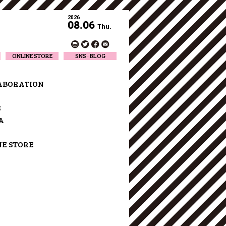
2026
08.06
Thu.
ONLINE STORE
SNS · BLOG
Twitter
Facebook
ABORATION
Official Instagram
Designer Instagram
S
Designer BLOG
A
NE STORE