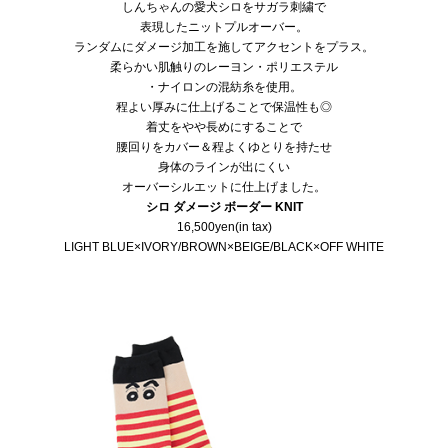
しんちゃんの愛犬シロをサガラ刺繍で
表現したニットプルオーバー。
ランダムにダメージ加工を施してアクセントをプラス。
柔らかい肌触りのレーヨン・ポリエステル
・ナイロンの混紡糸を使用。
程よい厚みに仕上げることで保温性も◎
着丈をやや長めにすることで
腰回りをカバー＆程よくゆとりを持たせ
身体のラインが出にくい
オーバーシルエットに仕上げました。
シロ ダメージ ボーダー KNIT
16,500yen(in tax)
LIGHT BLUE×IVORY/BROWN×BEIGE/BLACK×OFF WHITE