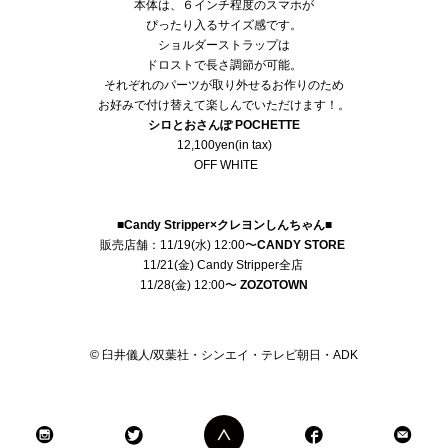
本体は、６インチ程度のスマホが
ぴったり入るサイズ感です。
ショルダーストラップは
ドロストで長さ調節が可能。
それぞれのパーツが取り外せるお作りのため
お好みで付け替えて楽しんでいただけます！。
シロとおさんぽ POCHETTE
12,100yen(in tax)
OFF WHITE
■Candy Stripper×クレヨンしんちゃん■
販売店舗：11/19(水) 12:00〜
CANDY STORE
11/21(金) Candy Stripper全店
11/28(金) 12:00〜
ZOZOTOWN
© 臼井儀人/双葉社・シンエイ・テレビ朝日・ADK