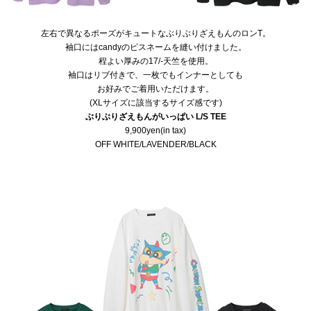
左右で異なるポーズがキュートなぶりぶりざえもんのロンT。
袖口にはcandyのピスネームを縫い付けました。
程よい厚みの17/-天竺を使用。
袖口はリブ付きで、一枚でもインナーとしても
お好みでご着用いただけます。
(XLサイズに該当するサイズ感です)
ぶりぶりざえもんがいっぱい L/S TEE
9,900yen(in tax)
OFF WHITE/LAVENDER/BLACK