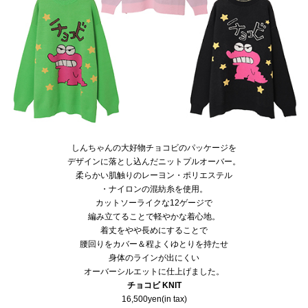
しんちゃんの大好物チョコビのパッケージを
デザインに落とし込んだニットプルオーバー。
柔らかい肌触りのレーヨン・ポリエステル
・ナイロンの混紡糸を使用。
カットソーライクな12ゲージで
編み立てることで軽やかな着心地。
着丈をやや長めにすることで
腰回りをカバー＆程よくゆとりを持たせ
身体のラインが出にくい
オーバーシルエットに仕上げました。
チョコビ KNIT
16,500yen(in tax)