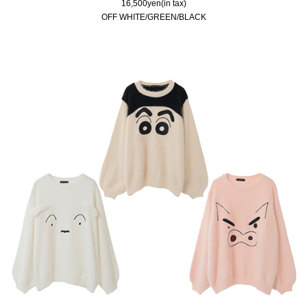
16,500yen(in tax)
OFF WHITE/GREEN/BLACK