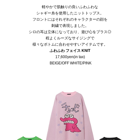
軽やかで肌触りの良いふわふわな
シャギー糸を使用したニットトップス。
フロントにはそれぞれのキャラクターの顔を
刺繍で表現しました。
シロの耳は立体になっており、遊び心をプラス◎
程よくルーズなサイジングで
様々なボトムに合わせやすいアイテムです。
ふわふわ フェイス KNIT
17,600yen(in tax)
BEIGE/OFF WHITE/PINK