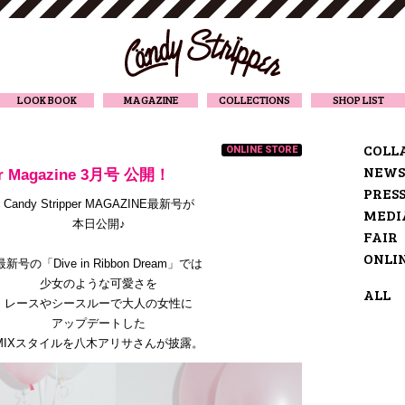
CANDY STRIPPER
LOOK BOOK
MAGAZINE
COLLECTIONS
SHOP LIST
COLL
ONLINE STORE
NEWS
per Magazine 3月号 公開！
PRES
Candy Stripper MAGAZINE最新号が
MEDI
本日公開♪
FAIR
ONLI
最新号の「Dive in Ribbon Dream」では
少女のような可愛さを
ALL
レースやシースルーで大人の女性に
アップデートした
MIXスタイルを八木アリサさんが披露。