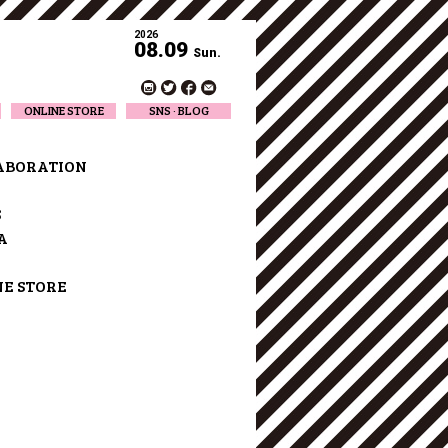
2026
08.09
Sun.
ONLINE STORE
SNS · BLOG
Twitter
Facebook
ABORATION
Official Instagram
Designer Instagram
S
Designer BLOG
A
NE STORE