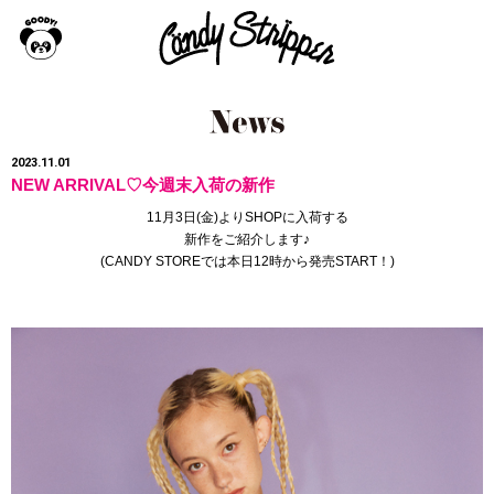
2023.11.01
NEW ARRIVAL♡今週末入荷の新作
11月3日(金)よりSHOPに入荷する
新作をご紹介します♪
(
CANDY STORE
では本日12時から発売START！
)