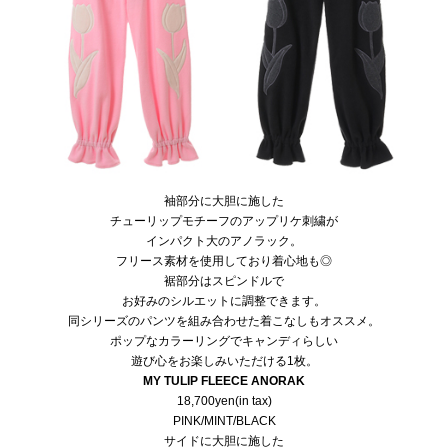
袖部分に大胆に施した
チューリップモチーフのアップリケ刺繍が
インパクト大のアノラック。
フリース素材を使用しており着心地も◎
裾部分はスピンドルで
お好みのシルエットに調整できます。
同シリーズのパンツを組み合わせた着こなしもオススメ。
ポップなカラーリングでキャンディらしい
遊び心をお楽しみいただける1枚。
MY TULIP FLEECE ANORAK
18,700yen(in tax)
PINK/MINT/BLACK
サイドに大胆に施した