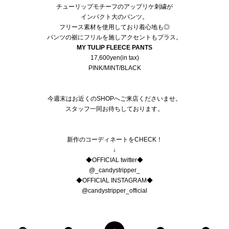
チューリップモチーフのアップリケ刺繍が
インパクト大のパンツ。
フリース素材を使用しており着心地も◎
パンツの裾にフリルを施しアクセントもプラス。
MY TULIP FLEECE PANTS
17,600yen(in tax)
PINK/MINT/BLACK
今週末はお近くのSHOPへご来店くださいませ。
スタッフ一同お待ちしております。
新作のコーディネートをCHECK！
↓
◆OFFICIAL twitter◆
@_candystripper_
◆OFFICIAL INSTAGRAM◆
@candystripper_official