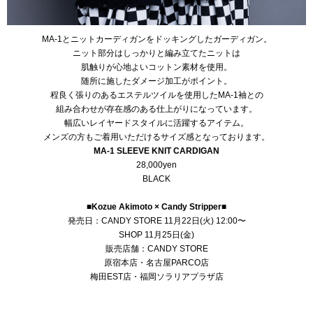
MA-1とニットカーディガンをドッキングしたガーディガン。
ニット部分はしっかりと編み立てたニットは
肌触りが心地よいコットン素材を使用。
随所に施したダメージ加工がポイント。
程良く張りのあるエステルツイルを使用したMA-1袖との
組み合わせが存在感のある仕上がりになっています。
幅広いレイヤードスタイルに活躍するアイテム。
メンズの方もご着用いただけるサイズ感となっております。
MA-1 SLEEVE KNIT CARDIGAN
28,000yen
BLACK
■
Kozue Akimoto × Candy Stripper
■
発売日：
CANDY STORE
11月22日(火) 12:00〜
SHOP 11月25日(金)
販売店舗：
CANDY STORE
原宿本店・名古屋PARCO店
梅田EST店・福岡ソラリアプラザ店