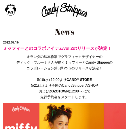
2022.05.16
ミッフィーとのコラボアイテムvol.2のリリースが決定！
オランダの絵本作家でグラフィックデザイナーの
ディック・ブルーナさんが描くミッフィーとCandy Stripperの
コラボレーション第3弾 vol.2のリリースが決定！
5/18(水) 12:00より
CANDY STORE
5/21(土) より全国のCandyStripperのSHOP
および
ZOZOTOWN
(12:00〜)にて
先行予約会をスタートします。