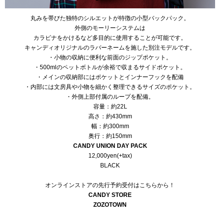
丸みを帯びた独特のシルエットが特徴の小型バックパック。
外側のモーリーシステムは
カラビナをかけるなど多目的に使用することが可能です。
キャンディオリジナルのラバーネームを施した別注モデルです。
・小物の収納に便利な前面のジップポケット。
・500mlのペットボトルが余裕で収まるサイドポケット。
・メインの収納部にはポケットとインナーフックを配備
・内部には文房具や小物を細かく整理できるサイズのポケット。
・外側上部付属のループを配備。
容量：約22L
高さ：約430mm
幅：約300mm
奥行：約150mm
CANDY UNION DAY PACK
12,000yen(+tax)
BLACK
オンラインストアの先行予約受付はこちらから！
CANDY STORE
ZOZOTOWN