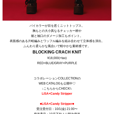
バイカラーが目を惹くニットトップス。
胸もとの大小異なるチェッカー柄や
裾と袖口のダメージ加工もポイント。
表面感のある片畦編みとワッフル編みを組み合わせて立体感を演出。
ふんわり柔らかな風合いで軽やかな素材感です。
BLOCKING CRACH KNIT
¥18,000(+tax)
RED×BLUE/GRAY×PURPLE
コラボレーションCOLLECTIONの
WEB CATALOGも公開中♡
↓こちらからCHECK!↓
LiSA×Candy Stripper
■LiSA×Candy Stripper■
受注受付日：10/1(金) 21:00〜
発送予定：10月下旬より順次発送