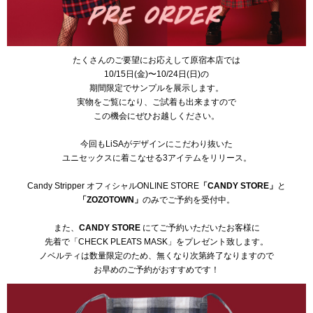
たくさんのご要望にお応えして原宿本店では
10/15日(金)〜10/24日(日)の
期間限定でサンプルを展示します。
実物をご覧になり、ご試着も出来ますので
この機会にぜひお越しください。
今回もLiSAがデザインにこだわり抜いた
ユニセックスに着こなせる3アイテムをリリース。
Candy Stripper オフィシャルONLINE STORE
「
CANDY STORE
」
と
「
ZOZOTOWN
」
のみでご予約を受付中。
また、
CANDY STORE
にてご予約いただいたお客様に
先着で「CHECK PLEATS MASK」をプレゼント致します。
ノベルティは数量限定のため、無くなり次第終了なりますので
お早めのご予約がおすすめです！