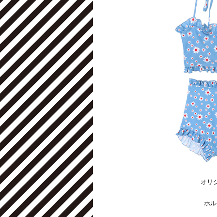
オリ
ホル