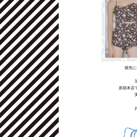
発売に先
原宿本店