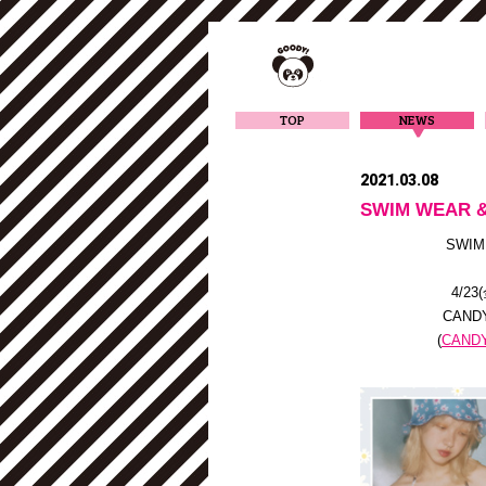
TOP
NEWS
2021.03.08
SWIM WEAR
SWIM
4/2
CAN
(
CAND