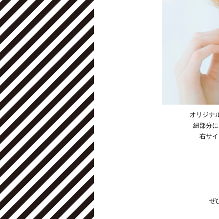
オリジナ
紐部分に
右サイ
ぜ