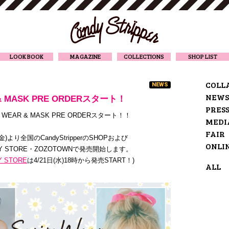
CANDY STRIPPER
LOOK BOOK
MAGAZINE
COLLECTIONS
SHOP LIST
COLL
NEWS
NEWS
 & MASK PRE ORDERスタート！
PRES
 WEAR & MASK PRE ORDERスタート！！
MEDI
FAIR
3(金)より全国のCandyStripperのSHOPおよび
ONLI
DY STORE・ZOZOTOWNで発売開始します。
Y STORE
は4/21日(水)18時から発売START！
)
ALL