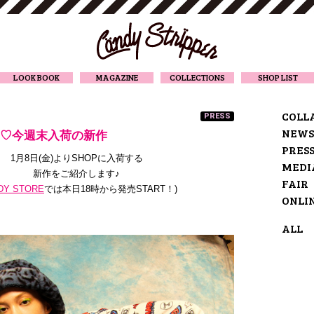
CANDY STRIPPER
LOOK BOOK
MAGAZINE
COLLECTIONS
SHOP LIST
COLL
PRESS
NEWS
VAL♡今週末入荷の新作
PRES
1月8日(金)よりSHOPに入荷する
MEDI
新作をご紹介します♪
FAIR
DY STORE
では本日18時から発売START！
)
ONLI
ALL