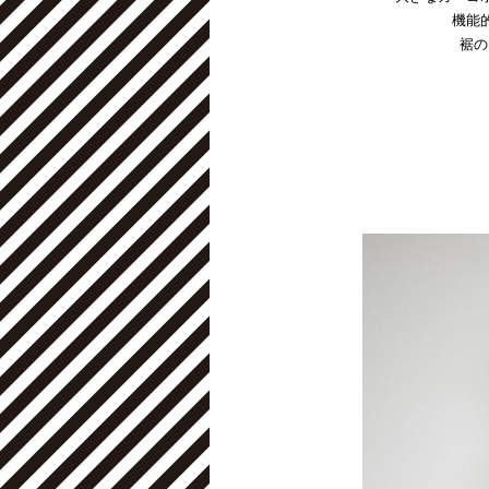
機能
裾の