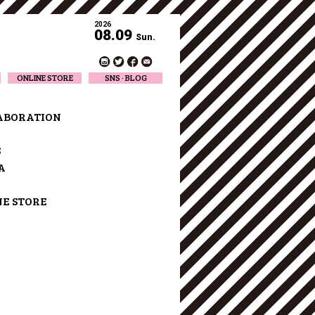
2026
08.09
Sun.
ONLINE STORE
SNS · BLOG
Twitter
Facebook
ABORATION
Official Instagram
Designer Instagram
S
Designer BLOG
A
NE STORE