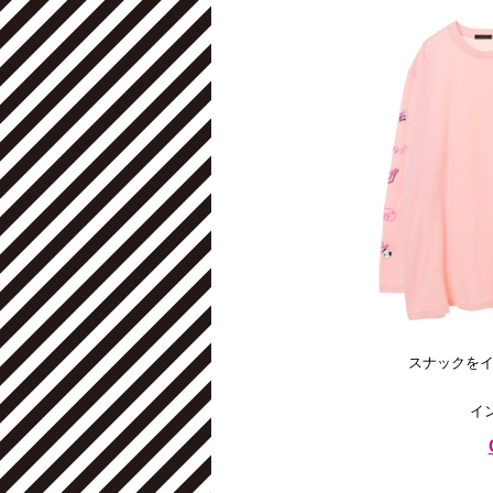
スナックをイ
イ