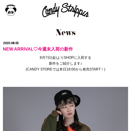
2020.08.05
NEW ARRIVAL♡今週末入荷の新作
8月7日(金)よりSHOPに入荷する
新作をご紹介します♪
(
CANDY STORE
では本日18:00から発売START！
)