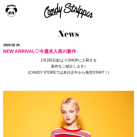
2020.02.26
NEW ARRIVAL♡今週末入荷の新作
2月28日(金)よりSHOPに入荷する
新作をご紹介します♪
(
CANDY STORE
では本日正午から発売START！
)