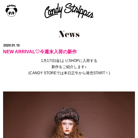
2020.01.15
NEW ARRIVAL♡今週末入荷の新作
1月17日(金)よりSHOPに入荷する
新作をご紹介します♪
(
CANDY STORE
では本日正午から発売START！
)