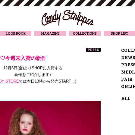
CANDY STRIPPER
LOOK BOOK
MAGAZINE
COLLECTIONS
SHOP LIST
COLL
PRESS
NEWS
VAL♡今週末入荷の新作
PRES
12月6日(金)よりSHOPに入荷する
MEDI
新作をご紹介します♪
FAIR
DY STORE
では本日13時から発売START！
)
ONLI
ALL