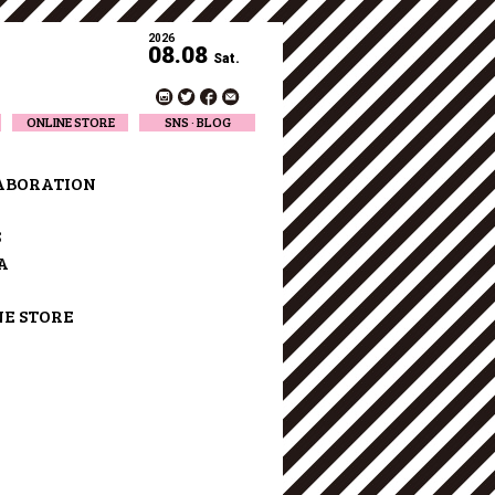
2026
08.08
Sat.
ONLINE STORE
SNS · BLOG
Twitter
Facebook
ABORATION
Official Instagram
Designer Instagram
S
Designer BLOG
A
NE STORE