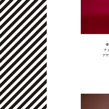
優
チ
デザ