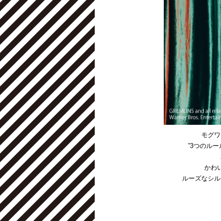
モグワ
”3つのル
かわ
ルーズなシル