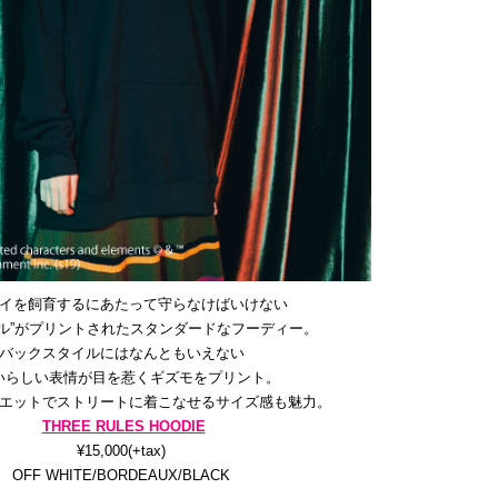
イを飼育するにあたって守らなけばいけない
ール”がプリントされたスタンダードなフーディー。
バックスタイルにはなんともいえない
いらしい表情が目を惹くギズモをプリント。
エットでストリートに着こなせるサイズ感も魅力。
THREE RULES HOODIE
¥15,000(+tax)
OFF WHITE/BORDEAUX/BLACK