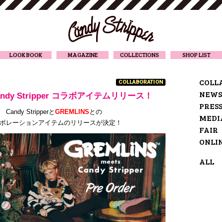
CANDY STRIPPER
LOOK BOOK
MAGAZINE
COLLECTIONS
SHOP LIST
COLL
COLLABORATION
NEWS
dy Stripper コラボアイテムリリース！
PRES
Candy Stripperと
GREMLINS
との
MEDI
ボレーションアイテムのリリースが決定！
FAIR
ONLI
ALL