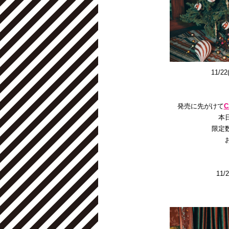
11/2
発売に先がけて
C
本
限定
11