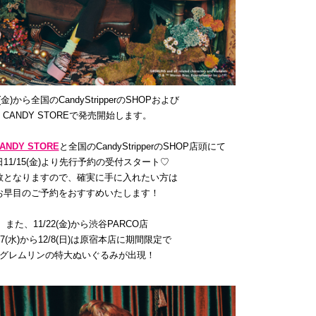
2(金)から全国のCandyStripperのSHOPおよび
CANDY STOREで発売開始します。
ANDY STORE
と全国のCandyStripperのSHOP店頭にて
日11/15(金)より先行予約の受付スタート♡
数となりますので、確実に手に入れたい方は
お早目のご予約をおすすめいたします！
また、11/22(金)から渋谷PARCO店
/27(水)から12/8(日)は原宿本店に期間限定で
グレムリンの特大ぬいぐるみが出現！