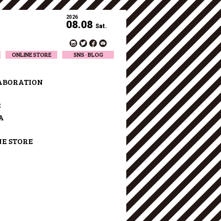
2026
08.08
Sat.
ONLINE STORE
SNS · BLOG
Twitter
Facebook
ABORATION
Official Instagram
Designer Instagram
S
Designer BLOG
A
NE STORE