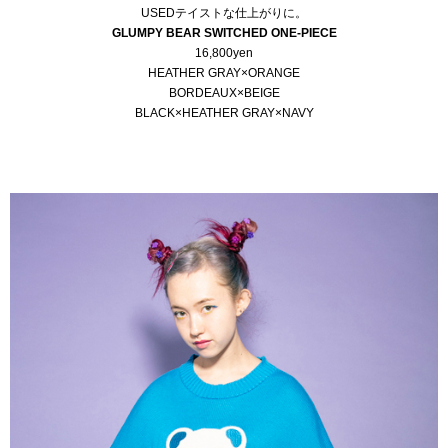
USEDテイストな仕上がりに。
GLUMPY BEAR SWITCHED ONE-PIECE
16,800yen
HEATHER GRAY×ORANGE
BORDEAUX×BEIGE
BLACK×HEATHER GRAY×NAVY