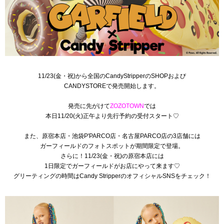
11/23(金・祝)から全国のCandyStripperのSHOPおよび
CANDYSTOREで発売開始します。
発売に先がけて
ZOZOTOWN
では
本日11/20(火)正午より先行予約の受付スタート♡
また、原宿本店・池袋P'PARCO店・名古屋PARCO店の3店舗には
ガーフィールドのフォトスポットが期間限定で登場。
さらに！11/23(金・祝)の原宿本店には
1日限定でガーフィールドがお店にやって来ます♡
グリーティングの時間はCandy StripperのオフィシャルSNSをチェック！