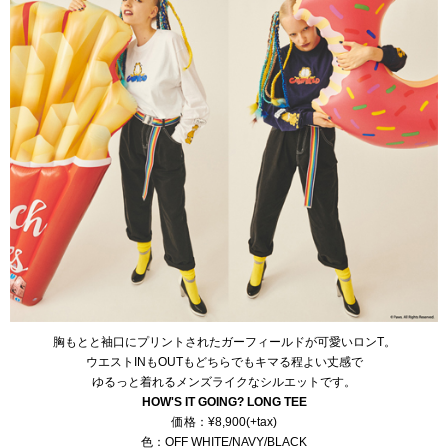
胸もとと袖口にプリントされたガーフィールドが可愛いロンT。
ウエストINもOUTもどちらでもキマる程よい丈感で
ゆるっと着れるメンズライクなシルエットです。
HOW'S IT GOING? LONG TEE
価格：¥8,900(+tax)
色：OFF WHITE/NAVY/BLACK