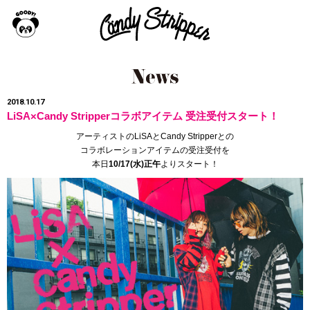
2018.10.17
LiSA×Candy Stripperコラボアイテム 受注受付スタート！
アーティストのLiSAとCandy Stripperとの
コラボレーションアイテムの受注受付を
本日
10/17(水)正午
よりスタート！