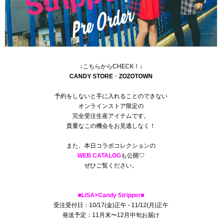
↓こちらからCHECK！↓
CANDY STORE
・
ZOZOTOWN
予約をしないと手に入れることのできない
オンラインストア限定の
完全受注生産アイテムです。
貴重なこの機会をお見逃しなく！
また、本日コラボコレクションの
W
EB CATALOG
も公開♡
ぜひご覧ください。
■LiSA×Candy Stripper■
受注受付日：10/17(金)正午 - 11/12(月)正午
発送予定：11月末〜12月中旬お届け