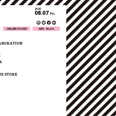
2026
08.07
Fri.
ONLINE STORE
SNS · BLOG
Twitter
Facebook
ABORATION
Official Instagram
Designer Instagram
S
Designer BLOG
A
NE STORE