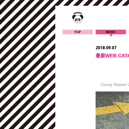
TOP
NEWS
2018.09.07
最新WEB CA