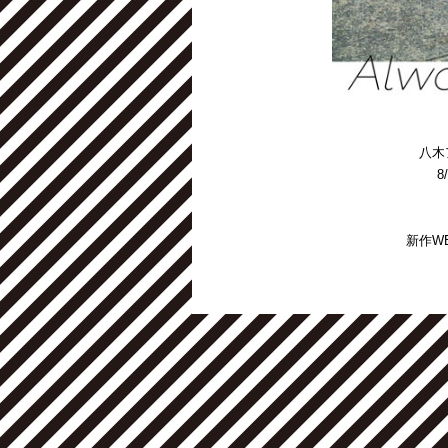
八木
8
新作W