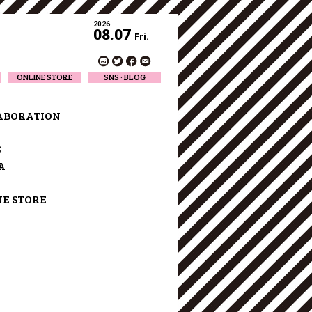
2026
08.07
Fri.
ONLINE STORE
SNS · BLOG
Twitter
Facebook
ABORATION
Official Instagram
Designer Instagram
S
Designer BLOG
A
NE STORE