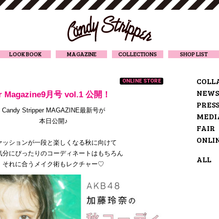
CANDY STRIPPER
LOOK BOOK
MAGAZINE
COLLECTIONS
SHOP LIST
COLL
ONLINE STORE
NEWS
er Magazine9月号 vol.1 公開！
PRES
Candy Stripper MAGAZINE最新号が
MEDI
本日公開♪
FAIR
ONLI
ァッションが一段と楽しくなる秋に向けて
気分にぴったりのコーディネートはもちろん
ALL
それに合うメイク術もレクチャー♡