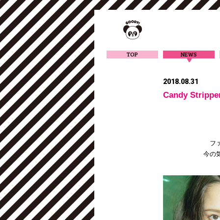
TOP
NEWS
2018.08.31
Candy Stripp
フ
今の