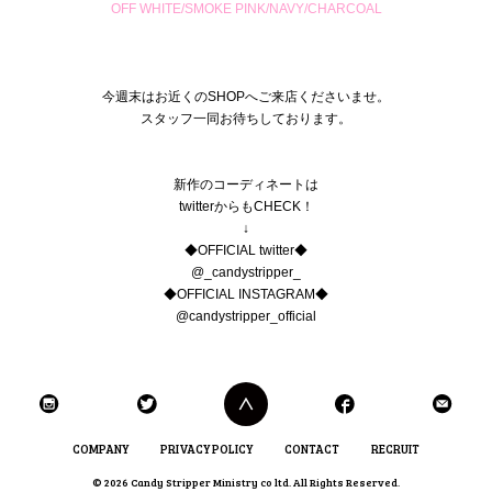
OFF WHITE/SMOKE PINK/NAVY/CHARCOAL
今週末はお近くのSHOPへご来店くださいませ。
スタッフ一同お待ちしております。
新作のコーディネートは
twitterからもCHECK！
↓
◆OFFICIAL twitter◆
@_candystripper_
◆OFFICIAL INSTAGRAM◆
@candystripper_official
COMPANY
PRIVACY POLICY
CONTACT
RECRUIT
© 2026 Candy Stripper Ministry co ltd. All Rights Reserved.