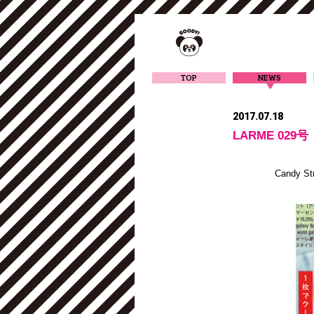
TOP
NEWS
2017.07.18
LARME 029号
Candy 