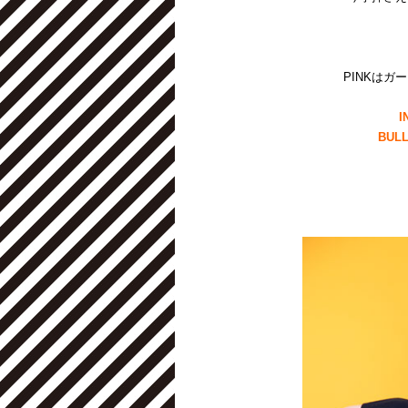
PINKはガ
I
BULL