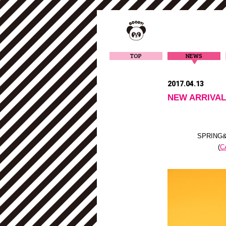
TOP
NEWS
2017.04.13
NEW ARRIVAL
SPRIN
(
C