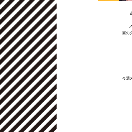
メ
裾の
今週