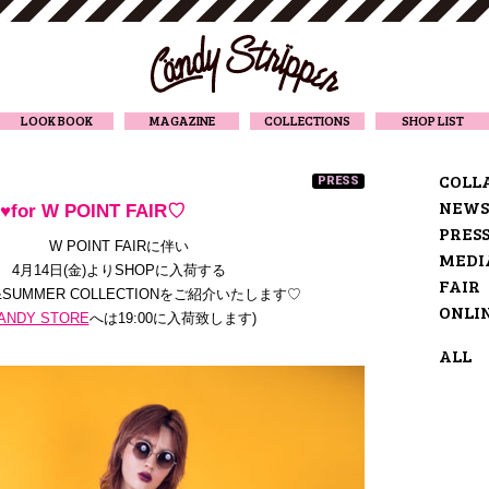
CANDY STRIPPER
LOOK BOOK
MAGAZINE
COLLECTIONS
SHOP LIST
COLL
PRESS
NEWS
♥for W POINT FAIR♡
PRES
W POINT FAIRに伴い
MEDI
4月14日(金)よりSHOPに入荷する
FAIR
G&SUMMER COLLECTIONをご紹介いたします♡
ONLI
ANDY STORE
へは19:00に入荷致します)
ALL