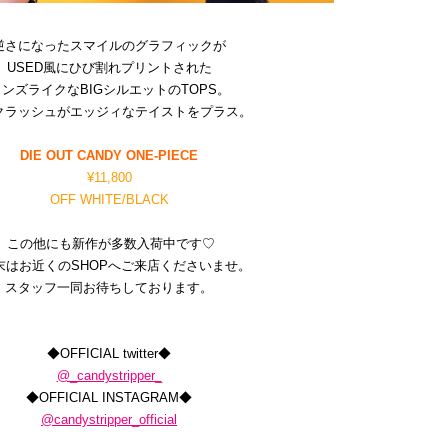
逆さになったスマイルのグラフィックが
USED風にひび割れプリントされた
ンズライクなBIGシルエットのTOPS。
クラッシュがエッジィなテイストをプラス。
DIE OUT CANDY ONE-PIECE
¥11,800
OFF WHITE/BLACK
この他にも新作が多数入荷中です♡
末はお近くのSHOPへご来店くださいませ。
スタッフ一同お待ちしております。
◆OFFICIAL twitter◆
@_candystripper_
◆OFFICIAL INSTAGRAM◆
@candystripper_official