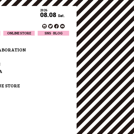
2026
08.08
Sat.
ONLINE STORE
SNS · BLOG
Twitter
Facebook
ABORATION
Official Instagram
Designer Instagram
S
Designer BLOG
A
NE STORE