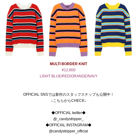
MULTI BORDER KNIT
¥12,800
LIGHT BLUE/RED/ORANGE/NAVY
OFFICIAL SNSでは新作のスタッフスナップも公開中！
↓こちらからCHECK↓
◆OFFICIAL twitter◆
@_candystripper_
◆OFFICIAL INSTAGRAM◆
@candystripper_official