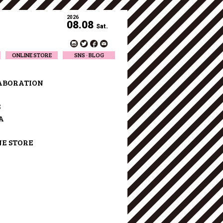
2026
08.08
Sat.
ONLINE STORE
SNS · BLOG
Twitter
Facebook
ABORATION
Official Instagram
Designer Instagram
S
Designer BLOG
A
NE STORE