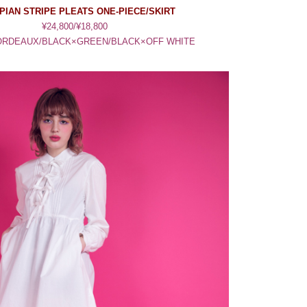
PIAN STRIPE PLEATS ONE-PIECE/SKIRT
¥24,800/¥18,800
ORDEAUX/BLACK×GREEN/BLACK×OFF WHITE