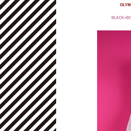
OLYM
BLACK×B