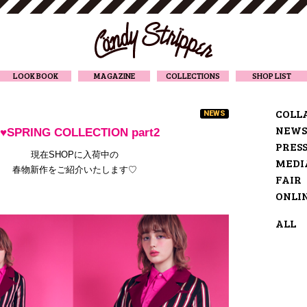
CANDY STRIPPER
LOOK BOOK
MAGAZINE
COLLECTIONS
SHOP LIST
COLL
NEWS
NEWS
♥SPRING COLLECTION part2
PRES
現在SHOPに入荷中の
MEDI
春物新作をご紹介いたします♡
FAIR
ONLI
ALL