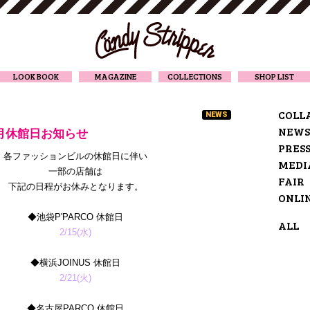
CANDY STRIPPER
LOOK BOOK
MAGAZINE
COLLECTIONS
SHOP LIST
COLL
NEWS
NEWS
2月休館日お知らせ
PRES
各ファッションビルの休館日に伴い
MEDI
一部の店舗は
FAIR
下記の日程がお休みとなります。
ONLI
◆池袋P'PARCO 休館日
ALL
2/15(水)
◆横浜JOINUS 休館日
2/21(火)
◆名古屋PARCO 休館日