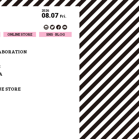
2026
08.07
Fri.
ONLINE STORE
SNS · BLOG
Twitter
Facebook
ABORATION
Official Instagram
Designer Instagram
S
Designer BLOG
A
NE STORE