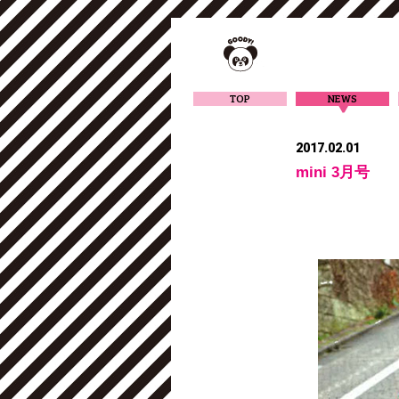
TOP
NEWS
2017.02.01
mini 3月号