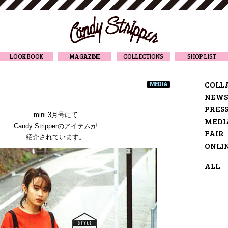
CANDY STRIPPER
LOOK BOOK
MAGAZINE
COLLECTIONS
SHOP LIST
COLL
MEDIA
NEWS
PRES
mini 3月号にて
MEDI
Candy Stripperのアイテムが
FAIR
紹介されています。
ONLI
ALL