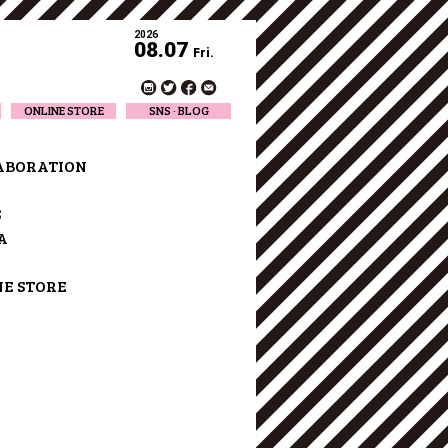
2026
08.07
Fri.
ONLINE STORE
SNS · BLOG
Twitter
Facebook
ABORATION
Official Instagram
Designer Instagram
S
Designer BLOG
A
NE STORE