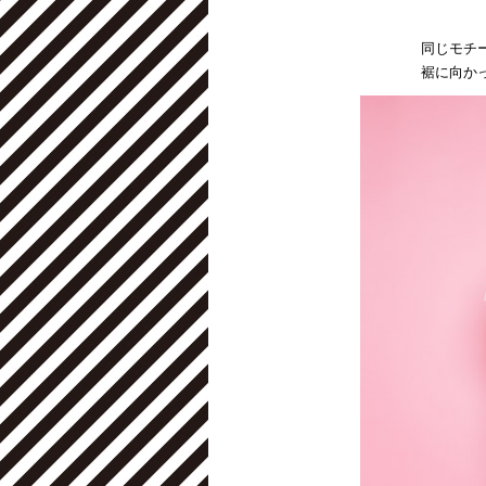
同じモチ
裾に向か