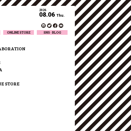
2026
08.06
Thu.
ONLINE STORE
SNS · BLOG
Twitter
Facebook
ABORATION
Official Instagram
Designer Instagram
S
Designer BLOG
A
NE STORE