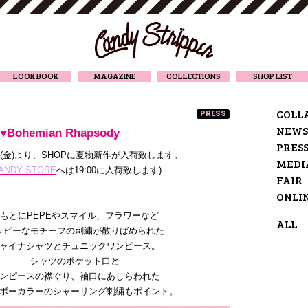
CANDY STRIPPER
LOOK BOOK
MAGAZINE
COLLECTIONS
SHOP LIST
COLL
PRESS
NEWS
♥Bohemian Rhapsody
PRES
日(金)より、SHOPに夏物新作が入荷致します。
MEDI
ANDY STORE
へは19:00に入荷致します)
FAIR
ONLI
もとにPEPEやスマイル、フラワーなど
ALL
ッピーなモチーフの刺繍が散りばめられた
ャイナシャツとチュニックワンピース。
シャツのポケット口と
ンピースの襟ぐり、袖口にあしらわれた
ボーカラーのシャーリング刺繍もポイント。