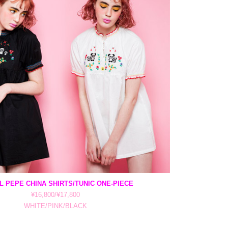
L PEPE CHINA SHIRTS/TUNIC ONE-PIECE
¥16,800/¥17,800
WHITE/PINK/BLACK