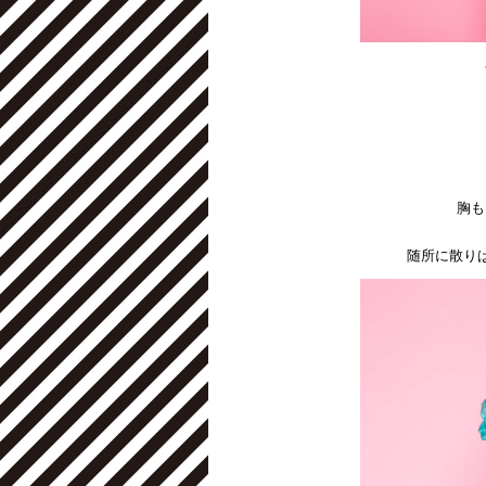
胸も
随所に散り