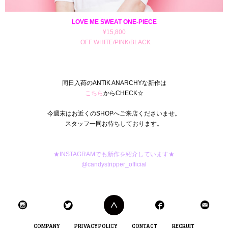
LOVE ME SWEAT ONE-PIECE
¥15,800
OFF WHITE/PINK/BLACK
同日入荷のANTIK ANARCHYな新作は
こちら
からCHECK☆
今週末はお近くのSHOPへご来店くださいませ。
スタッフ一同お待ちしております。
★INSTAGRAMでも新作を紹介しています★
@candystripper_official
COMPANY
PRIVACY POLICY
CONTACT
RECRUIT