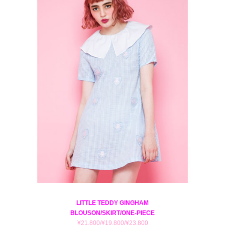
LITTLE TEDDY GINGHAM
BLOUSON/SKIRT/ONE-PIECE
¥21,800/¥19,800/¥23,800