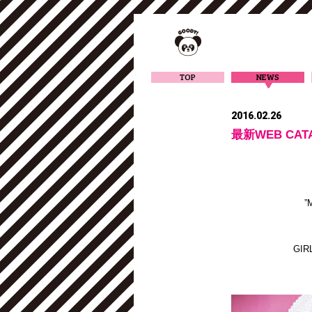
TOP
NEWS
2016.02.26
最新WEB CA
”
GI