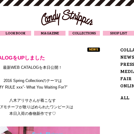
CANDY STRIPPER
LOOK BOOK
MAGAZINE
COLLECTIONS
SHOP LIST
COLL
NEWS
NEWS
TALOGをUPしました
PRES
最新WEB CATALOGを本日公開！
MEDI
FAIR
2016 Spring Collectionのテーマは
ONLI
MY RU
LE xxx”- What You Waiting For?”
ALL
八木アリサさんが着こなす
RLYモチーフが散りばめられたワンピースは
本日入荷の春物新作です♡