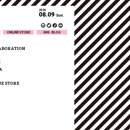
2026
08.09
Sun.
ONLINE STORE
SNS · BLOG
Twitter
Facebook
ABORATION
Official Instagram
Designer Instagram
S
Designer BLOG
A
NE STORE