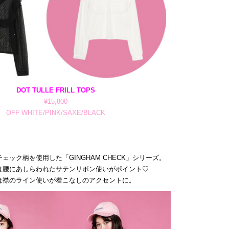
DOT TULLE FRILL TOPS
¥15,800
OFF WHITE/PINK/SAXE/BLACK
ェック柄を使用した「GINGHAM CHECK」シリーズ。
は腰にあしらわれたサテンリボン使いがポイント♡
は襟のライン使いが着こなしのアクセントに。