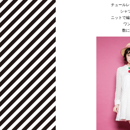
チュールレ
シャ
ニットで編
ワ
数に