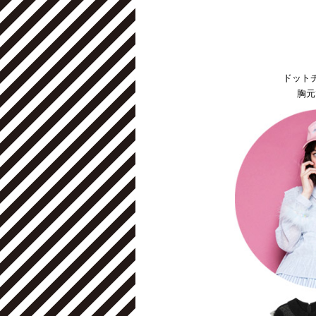
ドット
胸元