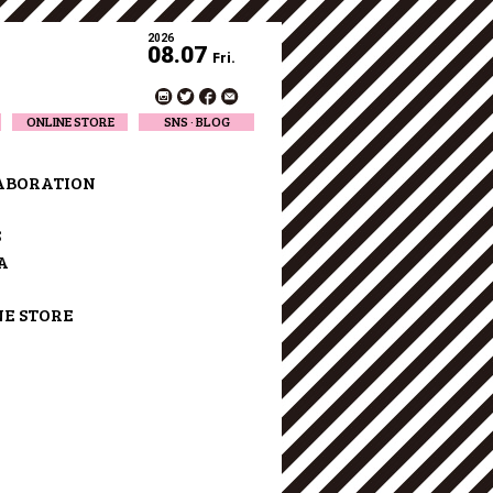
2026
08.07
Fri.
ONLINE STORE
SNS · BLOG
Twitter
Facebook
ABORATION
Official Instagram
Designer Instagram
S
Designer BLOG
A
NE STORE