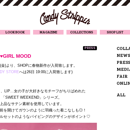
CANDY STRIPPER
LOOK BOOK
MAGAZINE
COLLECTIONS
SHOP LIST
COLL
PRESS
NEWS
L♥GIRL MOOD
PRES
日(金)より、SHOPに春物新作が入荷致します。
MEDI
DY STORE
へは26日 19:00に入荷致します)
FAIR
ONLI
、LIP…女の子が大好きなモチーフがちりばめれた
ALL
「SWEET WEEKEND」シリーズ。
上品なサテン素材を使用しています。
前を開けてガウンのように羽織った着こなしも◎！
ルセットのようなパイピングのデザインがポイント♡