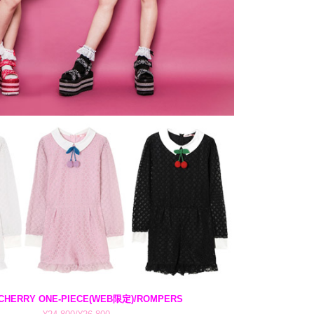
CHERRY ONE-PIECE(WEB限定)/ROMPERS