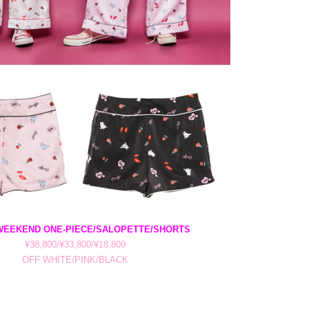
WEEKEND ONE-PIECE/SALOPETTE/SHORTS
¥38,800/¥33,800/¥18,800
OFF WHITE/PINK/BLACK