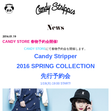
2016.01.19
CANDY STORE 春物予約会開催!
CANDY STORE
にて春物予約会を開催します。
Candy Stripper
2016 SPRING COLLECTION
先行予約会
1/19(月) 19:00 START!