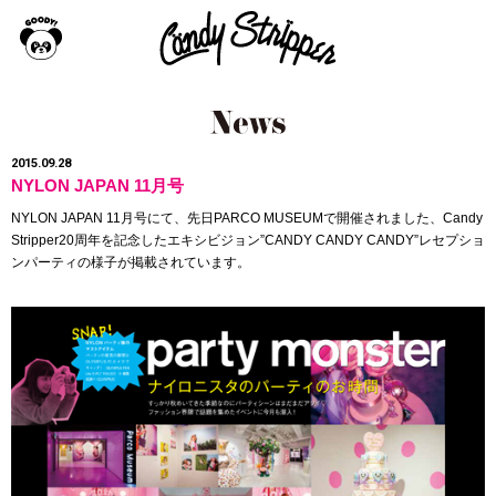
2015.09.28
NYLON JAPAN 11月号
NYLON JAPAN 11月号にて、先日PARCO MUSEUMで開催されました、Candy
Stripper20周年を記念したエキシビジョン”CANDY CANDY CANDY”レセプショ
ンパーティ
の様子が掲載されています。