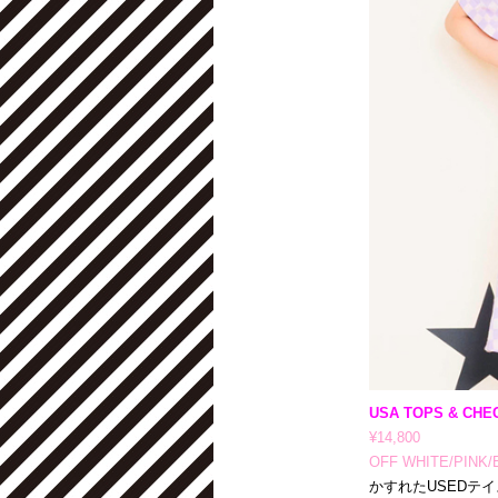
USA TOPS & CHE
¥14,800
OFF WHITE/PINK
かすれたUSEDテ