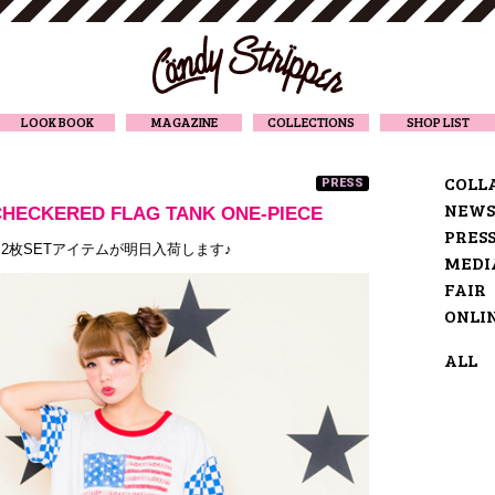
CANDY STRIPPER
LOOK BOOK
MAGAZINE
COLLECTIONS
SHOP LIST
COLL
PRESS
NEWS
CHECKERED FLAG TANK ONE-PIECE
PRES
2枚SETアイテムが明日入荷します♪
MEDI
FAIR
ONLI
ALL