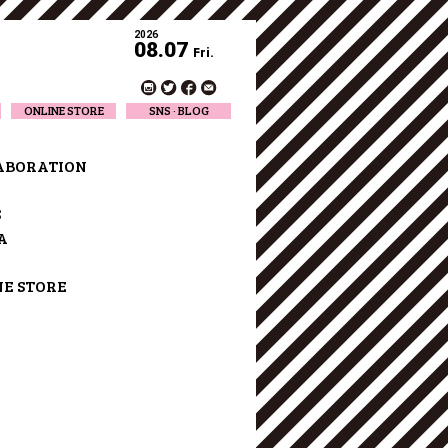
2026
08.07
Fri.
ONLINE STORE
SNS · BLOG
Twitter
Facebook
ABORATION
Official Instagram
Designer Instagram
S
Designer BLOG
A
NE STORE