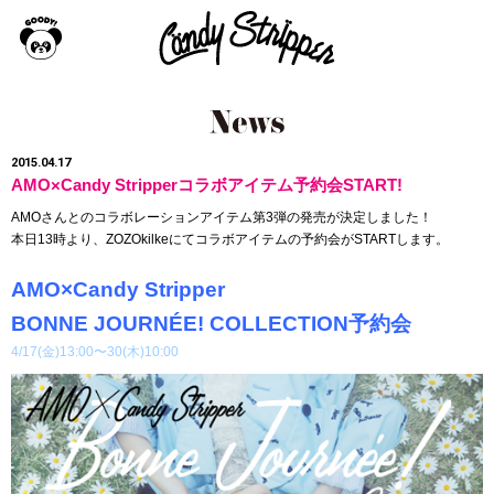
2015.04.17
AMO×Candy Stripperコラボアイテム予約会START!
AMOさんとのコラボレーションアイテム第3弾の発売が決定しました！
本日13時より、ZOZOkilkeにてコラボアイテムの予約会がSTARTします。
AMO×Candy Stripper
BONNE JOURNÉE! COLLECTION予約会
4/17(金)13:00〜30(木)10:00