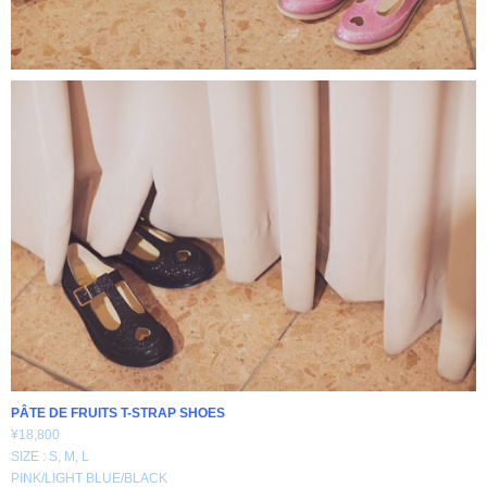
PÂTE DE FRUITS T-STRAP SHOES
¥18,800
SIZE : S, M, L
PINK/LIGHT BLUE/BLACK