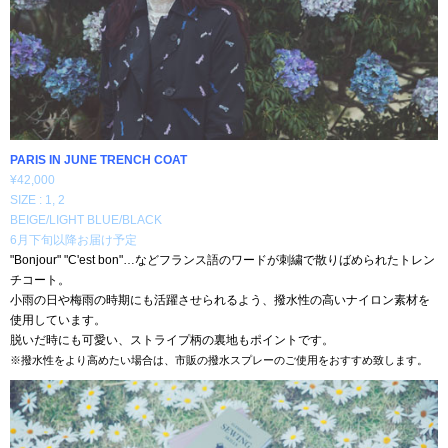
PARIS IN JUNE TRENCH COAT
¥42,000
SIZE : 1, 2
BEIGE/LIGHT BLUE/BLACK
6月下旬以降お届け予定
"Bonjour" "C'est bon"…などフランス語のワードが刺繍で散りばめられたトレン
チコート。
小雨の日や梅雨の時期にも活躍させられるよう、撥水性の高いナイロン素材を
使用しています。
脱いだ時にも可愛い、ストライプ柄の裏地もポイントです。
※撥水性をより高めたい場合は、市販の撥水スプレーのご使用をおすすめ致します。