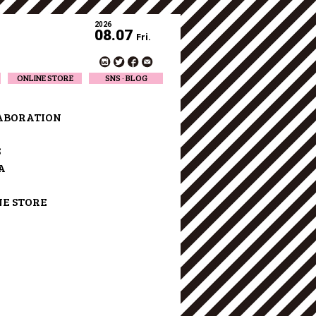
2026
08.07
Fri.
ONLINE STORE
SNS · BLOG
Twitter
Facebook
ABORATION
Official Instagram
Designer Instagram
S
Designer BLOG
A
NE STORE