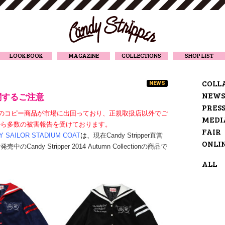
CANDY STRIPPER
LOOK BOOK
MAGAZINE
COLLECTIONS
SHOP LIST
COLL
NEWS
NEWS
関するご注意
PRES
ripperのコピー商品が市場に出回っており、正規取扱店以外でご
MEDI
から多数の被害報告を受けております。
FAIR
Y SAILOR STADIUM COAT
は、
現在Candy Stripper直営
ONLI
Candy Stripper 2014 Autumn Collectionの商品で
ALL