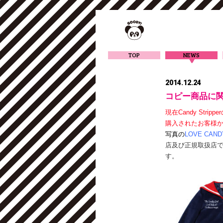
TOP
NEWS
2014.12.24
コピー商品に
現在Candy St
購入されたお客様
写真の
LOVE CAND
店及び正規取扱店で発売中の
す。