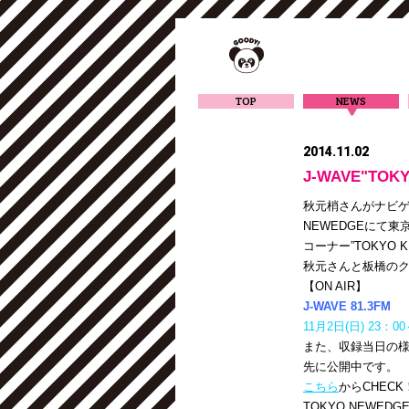
TOP
NEWS
2014.11.02
J-WAVE"T
秋元梢さんがナビゲー
NEWEDGEにて
コーナー”TOKYO 
秋元さんと板橋のク
【ON AIR】
J-WAVE 81.3FM
11月2日(日) 23：0
また、収録当日の様子を
先に公開中です。
こちら
からCHECK
TOKYO NEWE