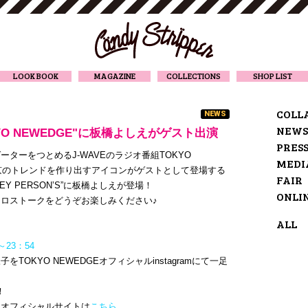
CANDY STRIPPER
LOOK BOOK
MAGAZINE
COLLECTIONS
SHOP LIST
COLL
NEWS
NEWS
OKYO NEWEDGE"に板橋よしえがゲスト出演
PRES
ターをつとめるJ-WAVEのラジオ番組TOKYO
MEDI
東京のトレンドを作り出すアイコンがゲストとして登場する
FAIR
KEY PERSON’S”に板橋よしえが登場！
ONLI
ロストークをどうぞお楽しみください♪
ALL
0～23：54
TOKYO NEWEDGEオフィシャルinstagramにて一足
！
DGEオフィシャルサイトは
こちら