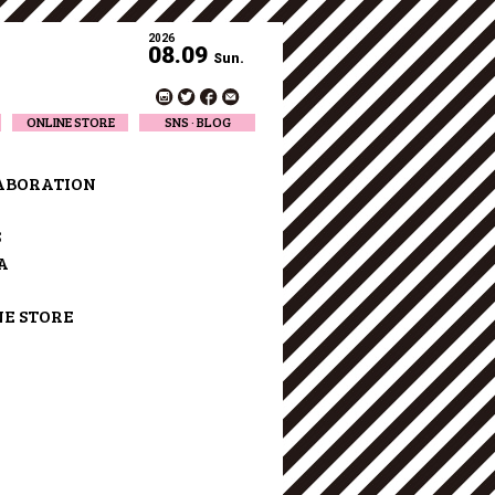
2026
08.09
Sun.
ONLINE STORE
SNS · BLOG
Twitter
Facebook
ABORATION
Official Instagram
Designer Instagram
S
Designer BLOG
A
NE STORE