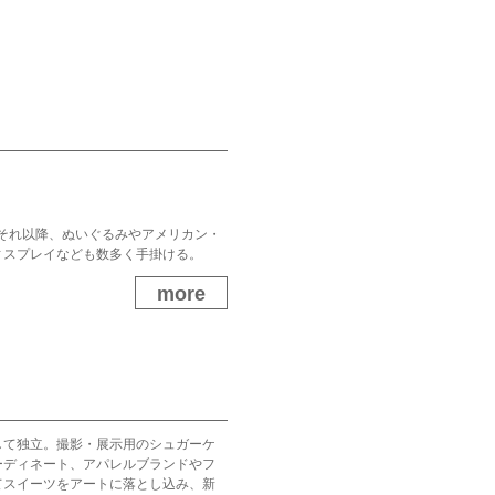
る。それ以降、ぬいぐるみやアメリカン・
ィスプレイなども数多く手掛ける。
奇妙なバランスで統合されており、イ
more
る。
して独立。撮影・展示用のシュガーケ
ーディネート、アパレルブランドやフ
てスイーツをアートに落とし込み、新