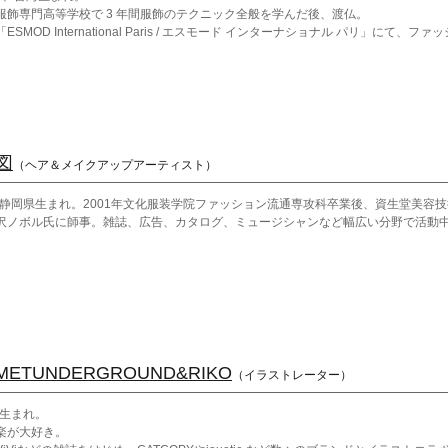
服飾専門高等学校で 3 年間服飾のテクニック全般を学んだ後、渡仏。
ESMOD International Paris / エスモード インターナショナル パリ」に
ルギーへ。
ブリュッセルにあるアートスクール「École nationale supérieure des arts visue
覚芸術学校」でファッション科を専攻。
、MIKIO SAKABE 立ち上げにともない、2006 年日本へ活動拠点を移し、坂部
 年 S/S 自身のブランド「Jenny Fax」でデビュー。
 年 A/W 六本木 TSUTAYA で初のインスタレーション発表。
図
（ヘア＆メイクアップアーティスト）
 年 S/S 「Jenny Fax」初となるファッションショーを発表。
3年 S/S 渋谷の宮下公園でファッションショーを屋外にて発表。
0年静岡県生まれ。2001年文化服装学院ファッション流通専攻科卒業後、資生堂美容
いてのパーソナルな感情が込められている。
沢ノボル氏に師事。雑誌、広告、カタログ、ミュージシャンなど幅広い分野で活動
4年 S/S 旧東京電機大学跡地で逆回転のファションショーを発表。
METUNDERGROUND&RIKO
（イラストレーター）
年生まれ。
楽が大好き。