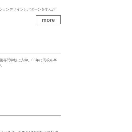
て、ファッションデザインとパターンを学んだ
more
ls de La Cambre / ラ・カンプル国立
三樹郎氏と共に、デザインやパターンを手掛
技術専門学校に入学。03年に同校を卒
中。