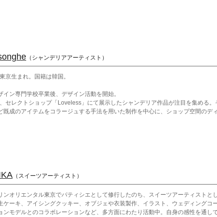
songhe
（シャンデリアアーティスト）
2年東京生まれ。国籍は韓国。
ザイン専門学校卒業後、デザイン活動を開始。
5年、セレクトショップ「Loveless」にて展示したシャンデリア作品が注目を集め
ど既成のアイテムをコラージュする手法を用いた制作を中心に、ショップ空間のデ
ンク・コラージュ」とでも表現できるそれらの作品は、ごちゃごちゃのようでいて
トな感覚を観る側に呼び起こす。
9年にはサンフランシスコやソウルの美術館などで作品を展示。
、達磨や招き猫、熊手といった縁起物に注目し、多幸感あふれる作品を発表してい
IKA
（スイーツアーティスト）
リンオリエンタル東京でパティシエとして修行したのち、スイーツアーティストと
生ケーキ、アイシングクッキー、オブジェや衣装製作、イラスト、ウェディングコ
ョンモデルとのコラボレーションなど、多方面にわたり活動中。自身の感性を通し