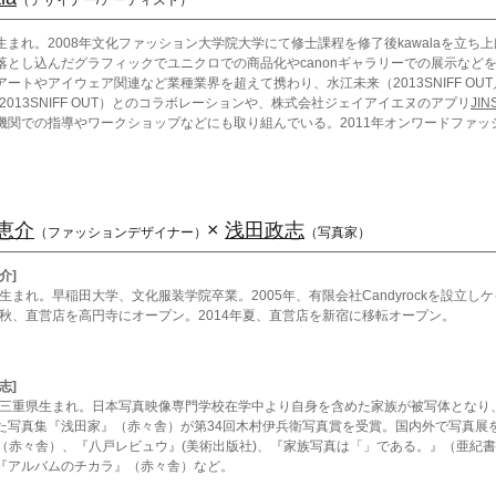
（デザイナー/アーティスト）
生まれ。2008年文化ファッション大学院大学にて修士課程を修了後kawalaを立
落とし込んだグラフィックでユニクロでの商品化やcanonギャラリーでの展示など
ートやアイウェア関連など業種業界を超えて携わり、水江未来（2013SNIFF OUT／2
ch（2013SNIFF OUT）とのコラボレーションや、株式会社ジェイアイエヌのアプリ
JIN
機関での指導やワークショップなどにも取り組んでいる。2011年オンワードファッ
恵介
×
浅田政志
（ファッションデザイナー）
（写真家）
介]
6年生まれ。早稲田大学、文化服装学院卒業。2005年、有限会社Candyrockを設立
1年秋、直営店を高円寺にオープン。2014年夏、直営店を新宿に移転オープン。
志]
9年三重県生まれ。日本写真映像専門学校在学中より自身を含めた家族が被写体とな
た写真集『浅田家』（赤々舎）が第34回木村伊兵衛写真賞を受賞。国内外で写真展
E』（赤々舎）、『八戸レビュウ』(美術出版社)、『家族写真は「」である。』（亜紀
『アルバムのチカラ』（赤々舎）など。