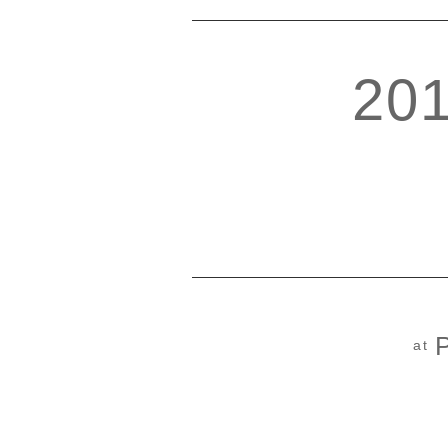
201
at