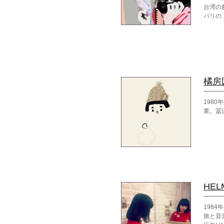
台湾の
パリの「
後、ベ
ベルギー・
高等視
その後
ける。
2011
2011
橘房
2012
201
198
愛につ
業。冨
201
HEL
1984
旅と音