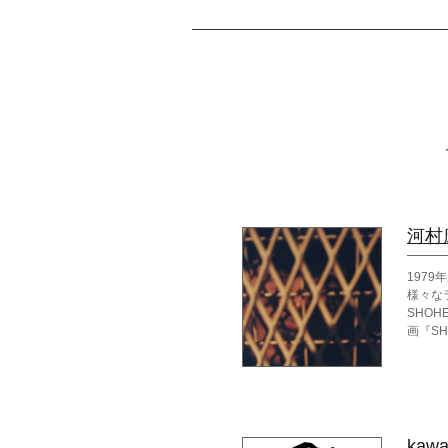
河村
197
様々な
SHO
画『SH
kawa