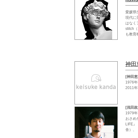
愛媛県
現代に
はなくア
stit
も教育
神田
[神田恵
197
201
[浅田政
197
おさめ
LIF
舎）、