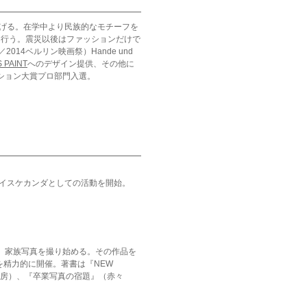
ち上げる。在学中より民族的なモチーフを
を行う。震災以後はファッションだけで
014ベルリン映画祭）Hande und
S PAINT
へのデザイン提供、その他に
ション大賞プロ部門入選。
しケイスケカンダとしての活動を開始。
り、家族写真を撮り始める。その作品を
を精力的に開催。著書は『NEW
書房）、『卒業写真の宿題』（赤々