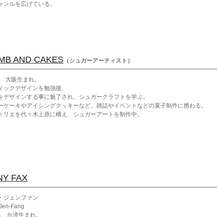
ャンルを広げている。
MB AND CAKES
（シュガーアーティスト）
1年 大阪生まれ。
ィックデザインを勉強後、
をデザインする事に魅了され、シュガークラフトを学ぶ。
ーケーキやアイシングクッキーなど、雑誌やイベントなどの菓子制作に携わる。
トリエを代々木上原に構え、シュガーアートを制作中。
のと猫が好き。
『SUGAR BOOK』宝島社より発売中。
NY FAX
・ジェンファン
Jen-Fang
 年、台湾生まれ。