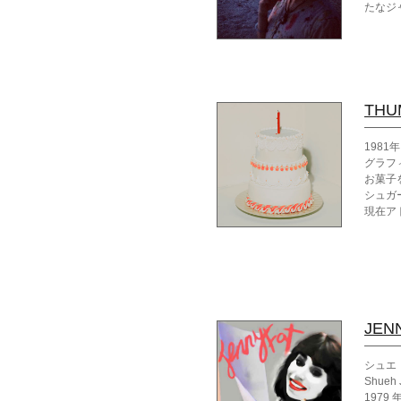
たなジ
THU
198
グラフ
お菓子
シュガ
現在ア
甘いも
著書に
JEN
シュエ
Shueh 
1979