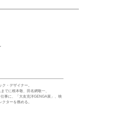
〜
ック・デザイナー。
れまでに根本敬、田名網敬一、
な仕事に、「大友克洋GENGA展」、映
ディレクターを務める。