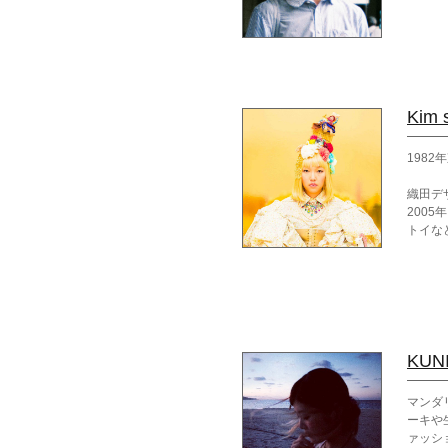
Kim 
198
織田デ
200
トイな
「ジャ
ノセン
200
最近は
KUN
マンダ
ーキや
ァッシ